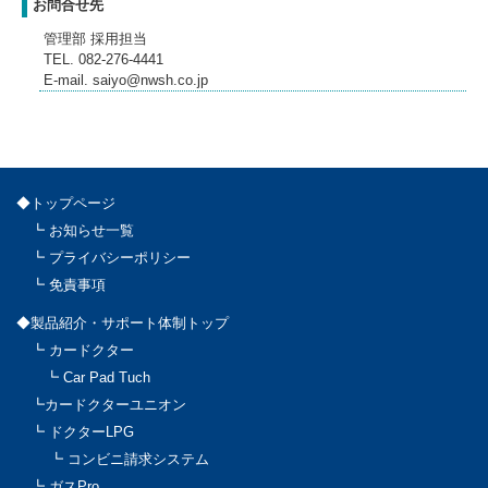
お問合せ先
管理部 採用担当
TEL. 082-276-4441
E-mail. saiyo@nwsh.co.jp
◆トップページ
┗ お知らせ一覧
┗ プライバシーポリシー
┗ 免責事項
◆製品紹介・サポート体制トップ
┗ カードクター
┗ Car Pad Tuch
┗カードクターユニオン
┗ ドクターLPG
┗ コンビニ請求システム
┗ ガスPro